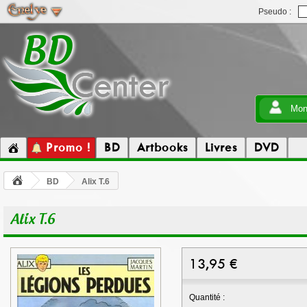
Pseudo :
Mon
Promo !
BD
Artbooks
Livres
DVD
BD
Alix T.6
Alix T.6
13,95
€
Quantité :