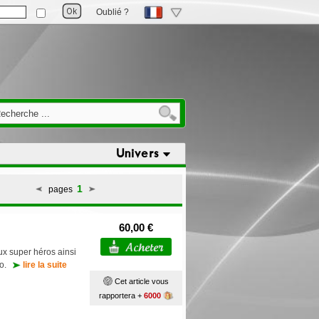
Oublié ?
Univers
1
pages
60,00 €
ux super héros ainsi
déo.
lire la suite
Cet article vous
rapportera +
6000