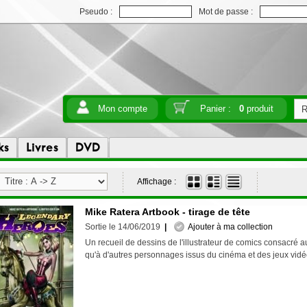
Pseudo :
Mot de passe :
Mon compte
Panier :
0
produit
ks
Livres
DVD
Affichage :
Mike Ratera Artbook - tirage de tête
Sortie le 14/06/2019
|
Ajouter à ma collection
Un recueil de dessins de l'illustrateur de comics consacré a
qu'à d'autres personnages issus du cinéma et des jeux vi