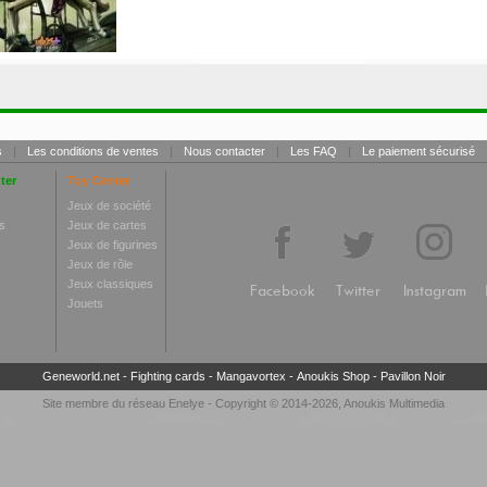
s
|
Les conditions de ventes
|
Nous contacter
|
Les FAQ
|
Le paiement sécurisé
ter
Toy Center
Jeux de société
s
Jeux de cartes
Jeux de figurines
Jeux de rôle
Jeux classiques
Facebook
Twitter
Instagram
Jouets
Geneworld.net
-
Fighting cards
-
Mangavortex
-
Anoukis Shop
-
Pavillon Noir
Site membre du réseau
Enelye
- Copyright © 2014-2026,
Anoukis Multimedia