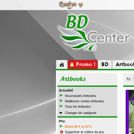
Promo !
BD
Artboo
Artbooks
Tri :
Actualité
Nouveautés Artbooks
Meilleures ventes Artbooks
Tous les Artbooks
Changer de catégorie
Prix
Entre 50 € et 67 €
Supprimer le critère de prix