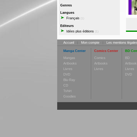
Genres
Langues
Français
(1)
Editeurs
Idées plus éditions
(1)
Accueil
|
Mon compte
|
Les mentions légale
Manga Center
Comics Center
BD Cen
Mangas
Comics
BD
Artbooks
Artbooks
Artbook
Livres
Livres
Livres
DVD
DVD
Blu-Ray
CD
Tshirt
Goodies