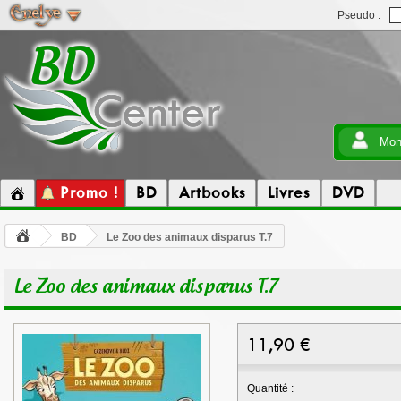
Pseudo :
Mon
Promo !
BD
Artbooks
Livres
DVD
BD
Le Zoo des animaux disparus T.7
Le Zoo des animaux disparus T.7
11,90
€
Quantité :