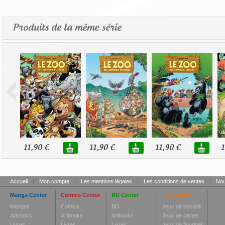
Produits de la même série
11,90 €
11,90 €
11,90 €
1
Accueil
|
Mon compte
|
Les mentions légales
|
Les conditions de ventes
|
Nou
Manga Center
Comics Center
BD Center
Toy Center
Mangas
Comics
BD
Jeux de société
Artbooks
Artbooks
Artbooks
Jeux de cartes
Livres
Livres
Livres
Jeux de figurines