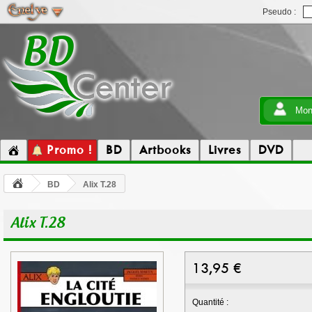
Pseudo :
Mon
Promo !
BD
Artbooks
Livres
DVD
BD
Alix T.28
Alix T.28
13,95
€
Quantité :