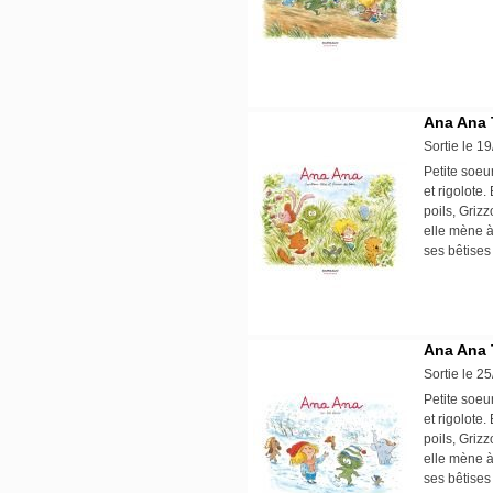
Ana Ana 
Sortie le 1
Petite soeu
et rigolote
poils, Griz
elle mène à
ses bêtises
Ana Ana 
Sortie le 2
Petite soeu
et rigolote
poils, Griz
elle mène à
ses bêtises 