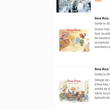
suite
Ana Ana 
Sortie le 0
Douce nuit,
Ana, la peti
de doudous,
sa joyeuse 
aventures d'
Ana Ana 
Sortie le 0
Déluge de c
d'Ana Ana, l
armée de do
mène sa joy
épisode de