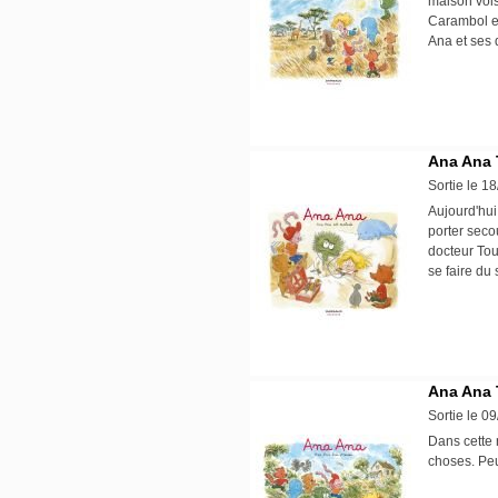
maison vois
Carambol et
Ana et ses 
Ana Ana 
Sortie le 1
Aujourd'hui
porter seco
docteur Tou
se faire du
Ana Ana 
Sortie le 0
Dans cette 
choses. Peut