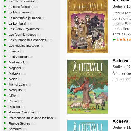
À Cheval 
L'école des loisirs
(4)
Sortie le 1
La boite à bulles
(20)
La Magicieuse
(1)
C'est la re
La martinière jeunesse
(1)
poney grinc
Le Lombard
encore Flas
(85)
particulièr
Les Deux Royaumes
(3)
entre deux 
Les fourmis rouges
(1)
lire la su
Les humanoïdes associés
(10)
Les requins marteaux
(1)
Lounak
(1)
Lucky comics
(4)
A cheval 
Mad Fabrik
(1)
Sortie le 0
Magnani
(1)
Makaka
À la rentré
(11)
amusement l
Meian
(1)
Michel Lafon
(3)
Mosquito
(7)
Niffle
(2)
Paquet
(2)
Picquier
(1)
Presses Aventure
(13)
Promenons-nous dans les bois
(1)
A cheval 
Rue de Sévres
(30)
Sortie le 1
Samourai
(3)