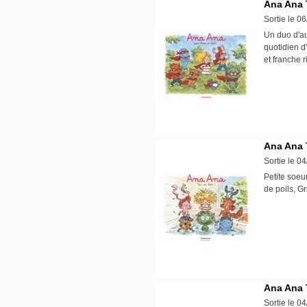
Ana Ana 
Sortie le 0
Un duo d'au
quotidien d'
et franche 
Ana Ana 
Sortie le 0
Petite soeu
de poils, G
Ana Ana 
Sortie le 0