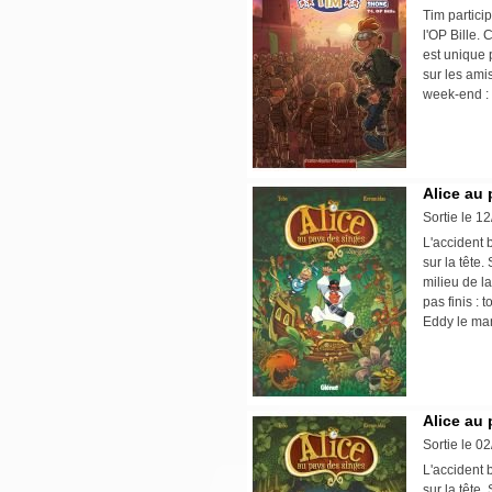
Tim partici
l'OP Bille.
est unique
sur les ami
week-end : 
Alice au 
Sortie le 1
L'accident 
sur la tête
milieu de l
pas finis :
Eddy le mandr
Alice au 
Sortie le 0
L'accident 
sur la tête