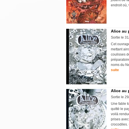
jouent de l
endroit où, 
Alice au 
Sortie le 3
Cet ouvrage
mettant ains
coulisses d
préparatoir
noms du Neu
suite
Alice au 
Sortie le 2
Une fable t
quitté le pa
voilà rendu
prises avec
crocodiles.