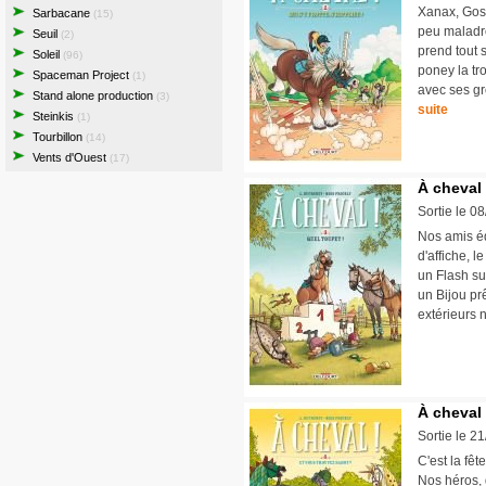
Xanax, Goss
Sarbacane
(15)
peu maladro
Seuil
(2)
prend tout 
Soleil
(96)
poney la tr
Spaceman Project
(1)
avec ses gr
Stand alone production
(3)
suite
Steinkis
(1)
Tourbillon
(14)
Vents d'Ouest
(17)
À cheval 
Sortie le 0
Nos amis éq
d'affiche, 
un Flash su
un Bijou pr
extérieurs n
À cheval 
Sortie le 2
C'est la fêt
Nos héros, 