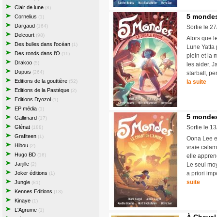
Clair de lune
(8)
5 mondes
Cornelius
(1)
Dargaud
(164)
Sortie le 2
Delcourt
(98)
Alors que l
Des bulles dans l'océan
(1)
Lune Yatta 
Des ronds dans l'O
(11)
plein et la 
Drakoo
(5)
les aider. 
Dupuis
(264)
starball, p
Editions de la gouttière
(52)
la suite
Editions de la Pastèque
(2)
Editions Dyozol
(1)
EP média
(1)
5 mondes
Gallimard
(17)
Glénat
Sortie le 1
(188)
Grafiteen
(1)
Oona Lee es
Hibou
(2)
vraie calami
Hugo BD
(16)
elle appren
Jarjille
(2)
Le seul moy
Joker éditions
a priori im
(1)
suite
Jungle
(81)
Kennes Editions
(13)
Kinaye
(1)
L'Agrume
(1)