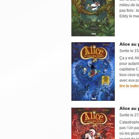
milieu de l
pas finis :
Eddy le mandr
Alice au 
Sortie le 1
Ça y est, Al
pour autant
capitaine C
tous ceux q
avec eux po
lire la suite
Alice au 
Sortie le 2
Catastrophe
pas ! Un pa
où les géant