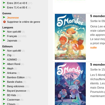
Entre 28 € et 43 €
(27)
Entre 71 € et 85 €
(4)
Genres
5 mondes
Jeunesse
Sortie le 0
Supprimer le critère de genre
Oona Lee es
Langues
vraie calami
Non spécifié
(3)
elle appren
Français
(12100)
Le seul moy
Japonais
(1)
a priori im
Editeurs
suite
Non spécifié
(2)
21g
(1)
A2MIMO
(2)
Albert René
5 mondes
(1)
Aleph
(2)
Sortie le 1
Ankama
(3)
Les 5 Monde
Bamboo Edition
(178)
réchauffeme
Bande d'ados
(7)
éteints. Le
Bang ediciones
(11)
mais Oona L
Bayard jeunesse
(5)
Poursuivis 
BD Kids
(81)
maintenant 
Casterman
(5)
Chours
(3)