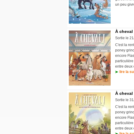
un peu givr
À cheval 
Sortie le 2
C'est la re
poney grinc
encore Flas
particulièr
entre deux 
lire la su
À cheval 
Sortie le 3
C'est la re
poney grinc
encore Flas
particulièr
entre deux 
lire la su