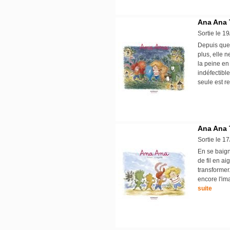
Ana Ana 
Sortie le 1
Depuis quel
plus, elle n
la peine en
indéfectibl
seule est 
Ana Ana 
Sortie le 1
En se baign
de fil en a
transformer
encore l'im
suite