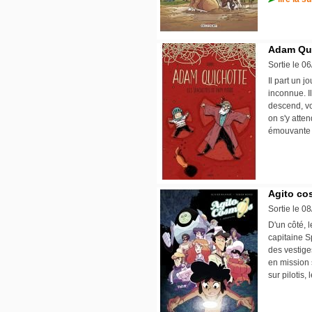
Adam Qui
Sortie le 0
Il part un 
inconnue. Il
descend, v
on s'y atte
émouvante p
Agito co
Sortie le 0
D'un côté,
capitaine S
des vestige
en mission 
sur pilotis,