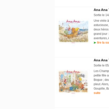
Ana Ana 
Sortie le 1
Une virée à
astucieuse, 
deux héros 
grand jour 
aventures, 
lire la su
Ana Ana 
Sortie le 0
Les Champio
petite fille
Bogue ; deu
pleut. Alor
Goupille, Ba
suite