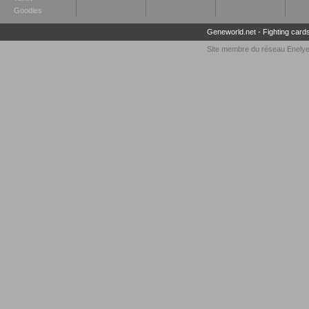
Goodies
Geneworld.net
-
Fighting card
Site membre du réseau
Enely