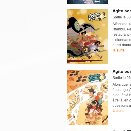
Agito co
Sortie le 0
Alfonsino, 
Istanbul. P
restaurant,
d'étonnante
aussi donné
la suite
Agito co
Sortie le 0
Alors que l
équipage, 
bloqués à b
être là, en 
questions q
la suite