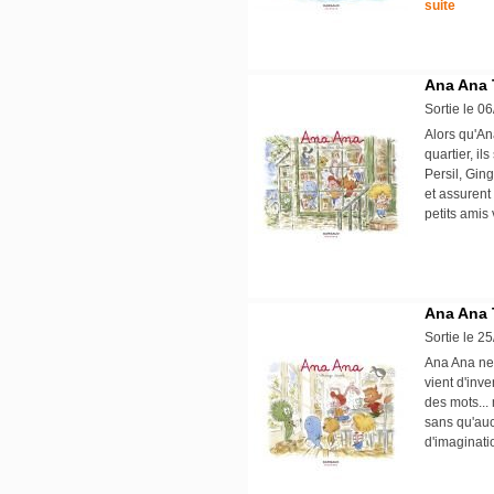
suite
Ana Ana 
Sortie le 0
Alors qu'An
quartier, il
Persil, Gin
et assurent
petits amis
Ana Ana 
Sortie le 2
Ana Ana ne 
vient d'inv
des mots...
sans qu'auc
d'imaginati