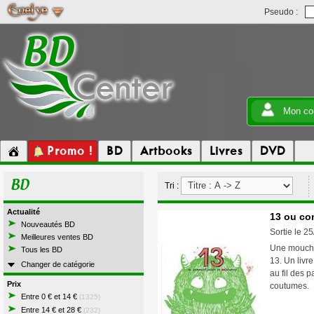
Pseudo :
Mon co
Promo !
BD
Artbooks
Livres
DVD
BD
Tri :
Actualité
13 ou co
Nouveautés BD
Sortie le 2
Meilleures ventes BD
Une mouche 
Tous les BD
13. Un livr
Changer de catégorie
au fil des 
Prix
coutumes
Entre 0 € et 14 €
(1325)
Entre 14 € et 28 €
(232)