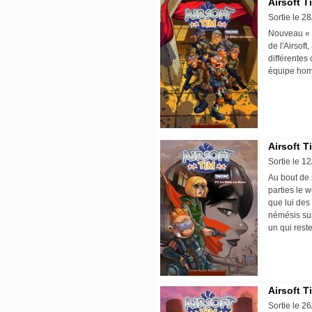
Airsoft T
Sortie le 2
Nouveau « d
de l'Airsof
différentes
équipe homo
Airsoft T
Sortie le 1
Au bout de 
parties le 
que lui des
némésis sur 
un qui rest
Airsoft T
Sortie le 2