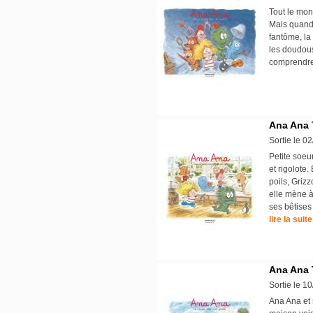
Tout le mond
Mais quand 
fantôme, la
les doudous
comprendre 
Ana Ana 
Sortie le 0
Petite soeu
et rigolote
poils, Griz
elle mène à
ses bêtises
lire la suite
Ana Ana 
Sortie le 1
Ana Ana et 