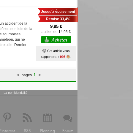
Jusqu'à épuisement
Remise 33,4%
un accident de la
9,95 €
ésert non loin de la
au lieu de 14,95 €
de sournoises
 caméléon, qui ne
re utile. Dernier
Cet article vous
rapportera +
995
1
pages
|
La confidentialité
Pinterest
RSS
Planning
Forum