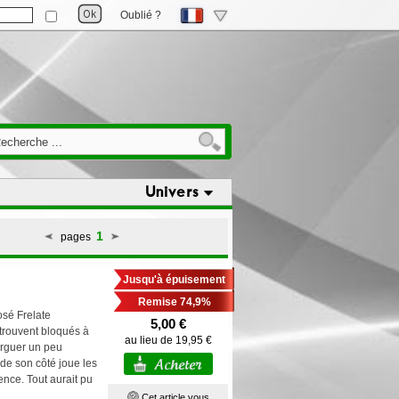
Oublié ?
Univers
1
pages
Jusqu'à épuisement
Remise 74,9%
osé Frelate
5,00 €
trouvent bloqués à
au lieu de 19,95 €
urguer un peu
 de son côté joue les
nce. Tout aurait pu
Cet article vous