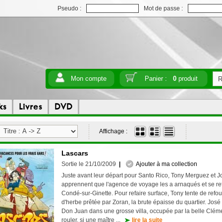
Pseudo :
Mot de passe :
Mon compte
Panier :
0
produit
ks
Livres
DVD
Affichage :
Lascars
Sortie le 21/10/2009
|
Ajouter à ma collection
Juste avant leur départ pour Santo Rico, Tony Merguez et J
apprennent que l'agence de voyage les a arnaqués et se re
Condé-sur-Ginette. Pour refaire surface, Tony tente de refo
d'herbe prêtée par Zoran, la brute épaisse du quartier. José
Don Juan dans une grosse villa, occupée par la belle Cléme
rouler, si une maître ...
lire la suite