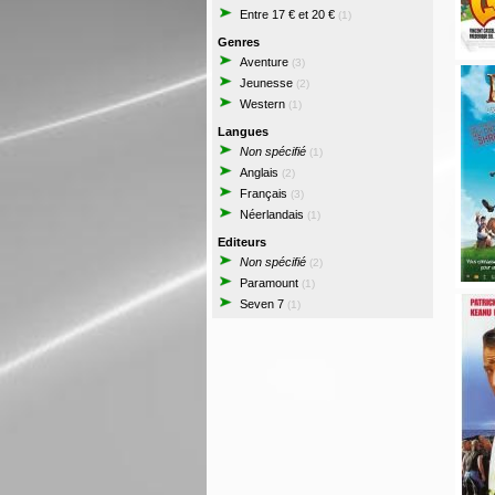
Entre 17 € et 20 €
(1)
Genres
Aventure
(3)
Jeunesse
(2)
Western
(1)
Langues
Non spécifié
(1)
Anglais
(2)
Français
(3)
Néerlandais
(1)
Editeurs
Non spécifié
(2)
Paramount
(1)
Seven 7
(1)