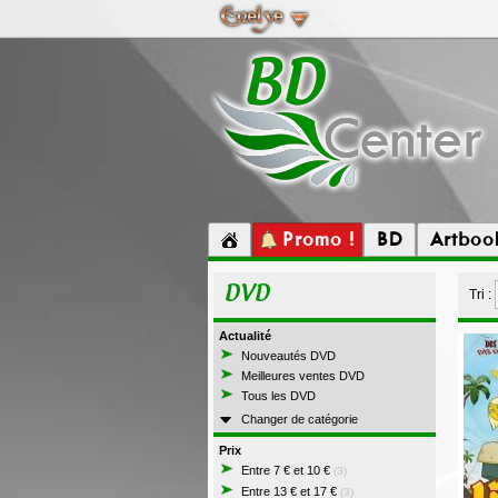
Promo !
BD
Artboo
DVD
Tri :
Actualité
Nouveautés DVD
Meilleures ventes DVD
Tous les DVD
Changer de catégorie
Prix
Entre 7 € et 10 €
(3)
Entre 13 € et 17 €
(3)