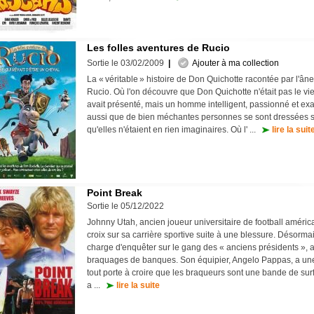
Les folles aventures de Rucio
Sortie le 03/02/2009
|
Ajouter à ma collection
La « véritable » histoire de Don Quichotte racontée par l'â
Rucio. Où l'on découvre que Don Quichotte n'était pas le vi
avait présenté, mais un homme intelligent, passionné et exa
aussi que de bien méchantes personnes se sont dressées s
qu'elles n'étaient en rien imaginaires. Où l' ...
lire la suit
Point Break
Sortie le 05/12/2022
Johnny Utah, ancien joueur universitaire de football américa
croix sur sa carrière sportive suite à une blessure. Désorma
charge d'enquêter sur le gang des « anciens présidents », a
braquages de banques. Son équipier, Angelo Pappas, a une t
tout porte à croire que les braqueurs sont une bande de surf
a ...
lire la suite