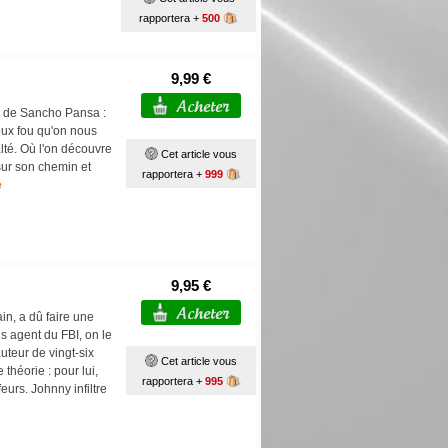
rapportera +
500
9,99 €
ne de Sancho Pansa :
eux fou qu'on nous
lté. Où l'on découvre
Cet article vous
ur son chemin et
rapportera +
999
e
9,95 €
in, a dû faire une
is agent du FBI, on le
uteur de vingt-six
Cet article vous
héorie : pour lui,
rapportera +
995
eurs. Johnny infiltre