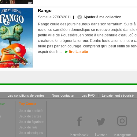
Rango
Sortie le 27/07/2011
|
Ajouter à ma collection
Rango coule des jours heureux dans son terrarium. Suite à 
route, ce caméléon domestique se retrouve projeté dans le d
petite ville de Poussière, en proie à une pénurie d'eau, où 
créatures font régner la terreur. Contre toute attente, notre
brille pas par son courage, comprend qu'il peut enfin se rend
espoir des h ...
lire la suite
s
|
Les conditions de ventes
|
Nous contacter
|
Les FAQ
|
Le paiement sécurisé
ter
Toy Center
Jeux de société
s
Jeux de cartes
Jeux de figurines
Jeux de rôle
Jeux classiques
Facebook
Twitter
Instagram