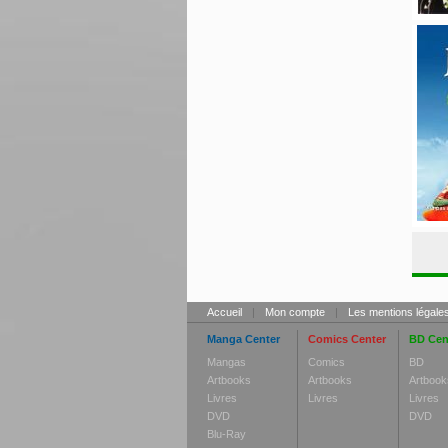
Accueil
|
Mon compte
|
Les mentions légale
Manga Center
Comics Center
BD Cen
Mangas
Comics
BD
Artbooks
Artbooks
Artbook
Livres
Livres
Livres
DVD
DVD
Blu-Ray