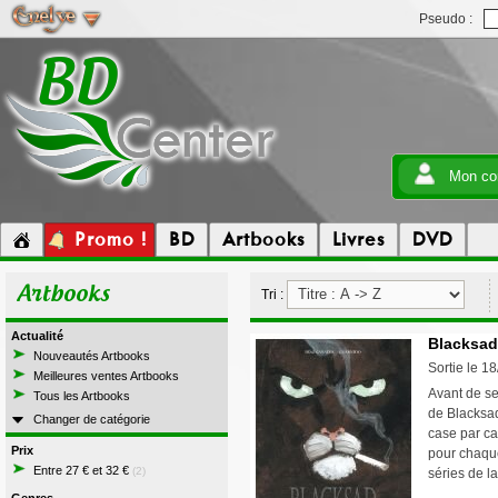
Pseudo :
Mon co
Promo !
BD
Artbooks
Livres
DVD
Artbooks
Tri :
Actualité
Blacksad 
Nouveautés Artbooks
Sortie le 1
Meilleures ventes Artbooks
Avant de se
Tous les Artbooks
de Blacksad
Changer de catégorie
case par ca
Prix
pour chaque
Entre 27 € et 32 €
(2)
séries de 