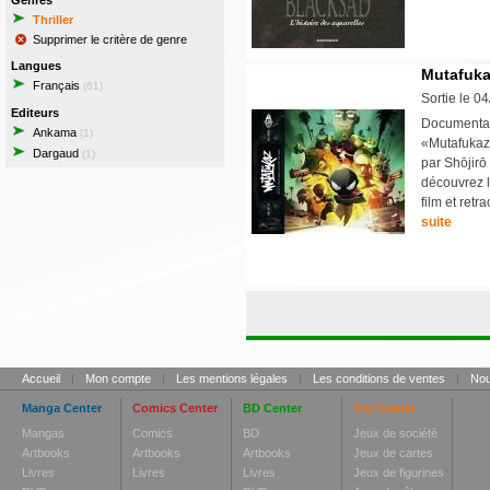
Genres
Thriller
Supprimer le critère de genre
Langues
Mutafukaz
Français
(61)
Sortie le 0
Editeurs
Documentair
Ankama
(1)
«Mutafukaz»
Dargaud
(1)
par Shōjirō
découvrez l'
film et ret
suite
Accueil
|
Mon compte
|
Les mentions légales
|
Les conditions de ventes
|
Nou
Manga Center
Comics Center
BD Center
Toy Center
Mangas
Comics
BD
Jeux de société
Artbooks
Artbooks
Artbooks
Jeux de cartes
Livres
Livres
Livres
Jeux de figurines