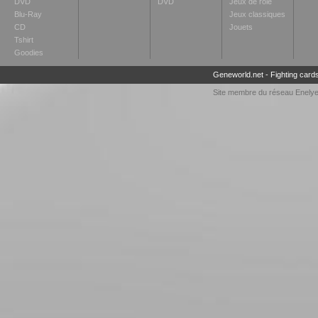
DVD
DVD
Jeux de rôle
Blu-Ray
Jeux classiques
CD
Jouets
Tshirt
Goodies
Geneworld.net
-
Fighting card
Site membre du réseau
Enely