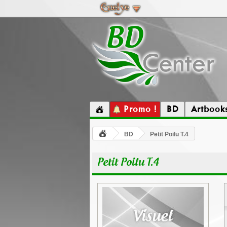
Promo !
BD
Artbook
BD
Petit Poilu T.4
Petit Poilu T.4