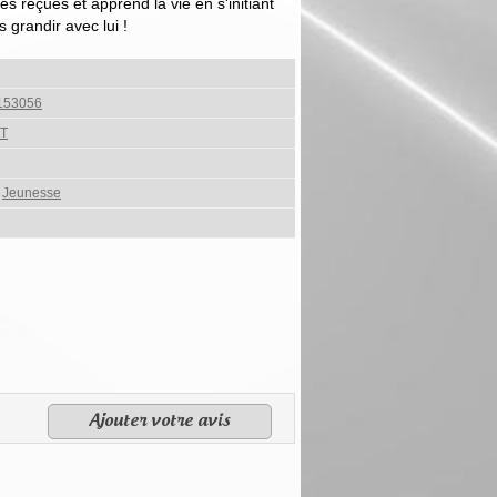
ées reçues et apprend la vie en s'initiant
 grandir avec lui !
153056
T
,
Jeunesse
Ajouter votre avis