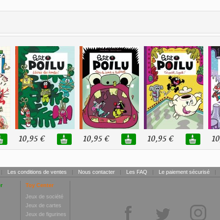
10,95 €
10,95 €
10,95 €
10
|
Les conditions de ventes
|
Nous contacter
|
Les FAQ
|
Le paiement sécurisé
|
r
Toy Center
Jeux de société
Jeux de cartes
Jeux de figurines