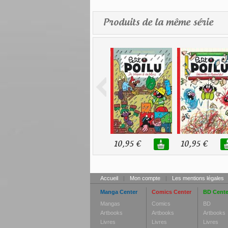
Produits de la même série
10,95 €
10,95 €
Accueil
|
Mon compte
|
Les mentions légales
Manga Center
Comics Center
BD Cente
Mangas
Comics
BD
Artbooks
Artbooks
Artbooks
Livres
Livres
Livres