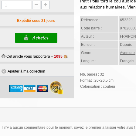
Petit Poilu tord le cou aux id
aux relations humaines. Viens
Référence :
653329
Expédié sous 21 jours
Code barre :
9782800
Auteur :
FRAIPON
Editeur :
Dupuis
Genre :
Aventure
Cet article vous rapportera +
1095
Langue :
Français
Ajouter à ma collection
Nb. pages : 32
Format : 20x26.5 cm
Colorisation : couleur
Il n'y a aucun commentaire pour le moment, soyez le premier à laisser votre avis !