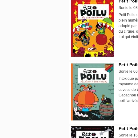
Petit Poi
Sortie le 0
Petit Poilu
plein numér
adopté par P
du cirque, 
Lui qui étai
Petit Poi
Sortie le 0
Intoxiqué pa
royaume de 
cuvette de 
Cacagnou le
oeil l'arriv
Petit Poi
Sortie le 1