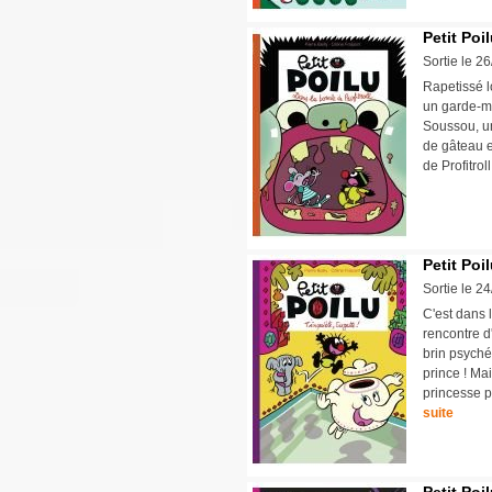
Petit Poi
Sortie le 2
Rapetissé l
un garde-ma
Soussou, une
de gâteau e
de Profitrol
Petit Poi
Sortie le 2
C'est dans 
rencontre d
brin psyché
prince ! Ma
princesse p
suite