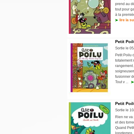
prend au déf
tout pour g
à la premiè
lire la su
Petit Poi
Sortie le 0
Petit Poilu
totalement 
rangement. 
soigneuseme
fusionner d
Tout v ...
Petit Poi
Sortie le 1
Rien ne va 
et des torr
Quand Petit 
longtemps. 