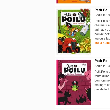
Petit Poil
Sortie le 1
Petit Poilu 
charmeur en
animaux de 
pauvre petit
toujours fa
lire la suite
Petit Poil
Sortie le 1
Petit Poilu 
route d'une 
bonhomme se
malingre et 
pas de lui 