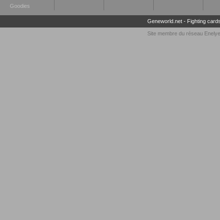
Goodies
Geneworld.net
-
Fighting card
Site membre du réseau
Enely