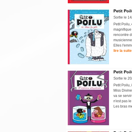
Petit Poi
Sortie le 1
Petit Poilu
magnifique 
rencontre de
musiciennes
Elles l'emmè
lire la suite
Petit Poi
Sortie le 2
Petit Poilu,
Miss Divine
va se servi
n'est pas le
Les bras mé