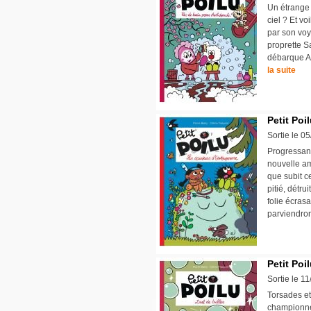
Un étrange 
ciel ? Et vo
par son voy
proprette S
débarque Ant
la suite
Petit Poi
Sortie le 0
Progressan
nouvelle am
que subit c
pitié, détr
folie écras
parviendron
Petit Poi
Sortie le 1
Torsades et
championne 