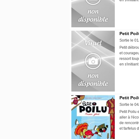
en s'initia
Petit Poil
Sortie le 0
Petit débrou
et courageu
ressort touj
en s'initia
Petit Poi
Sortie le 0
Petit Poilu 
aller à l'éc
de rencontr
et farfelus 