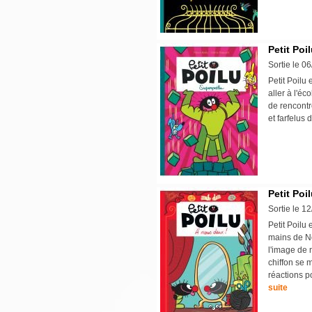
Petit Poi
Sortie le 0
Petit Poilu 
aller à l'éc
de rencontr
et farfelus 
Petit Poi
Sortie le 1
Petit Poilu 
mains de No
l'image de n
chiffon se 
réactions p
suite