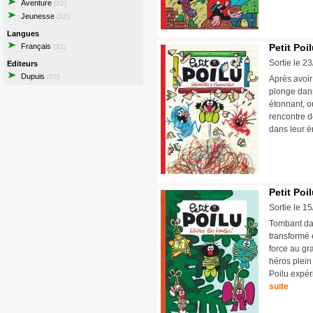
Aventure
(32)
Jeunesse
(32)
Langues
Français
Petit Poi
(32)
Sortie le 2
Editeurs
Dupuis
(32)
Après avoir 
plonge dans
étonnant, où
rencontre d
dans leur é
Petit Poi
Sortie le 1
Tombant dans
transformé 
force au gra
héros plein
Poilu expér
suite