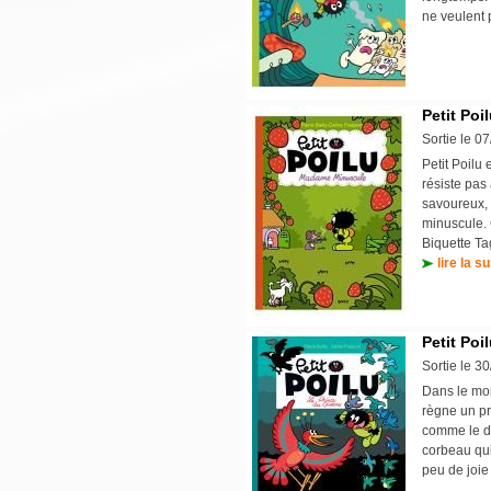
ne veulent p
Petit Poi
Sortie le 0
Petit Poilu
résiste pas 
savoureux, 
minuscule. 
Biquette T
lire la su
Petit Poi
Sortie le 3
Dans le mon
règne un pr
comme le déc
corbeau qui 
peu de joie