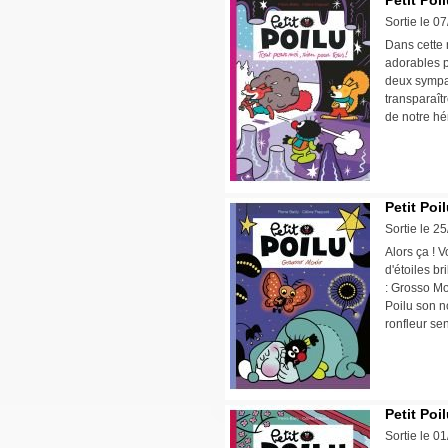
Petit Poi
Sortie le 0
Dans cette 
adorables p
deux sympat
transparaîtr
de notre hér
Petit Poi
Sortie le 2
Alors ça ! 
d'étoiles b
: Grosso Mod
Poilu son n
ronfleur sen
Petit Poi
Sortie le 0