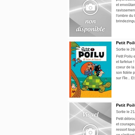
et envoûtan
ravissement 
l'ombre du 
brindezing
Petit Poil
Sortie le 2
Petit Poilu 
et farfelue
coeur de la 
son fidèle 
sur l'île...
Petit Poil
Sortie le 2
Petit débrou
et courageu
ressort touj