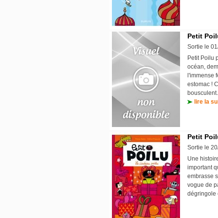
Petit Poil
Sortie le 0
Petit Poilu
océan, deme
l'immense f
estomac ! C'
bousculent..
lire la su
Petit Poil
Sortie le 2
Une histoir
important qu
embrasse sa
vogue de pa
dégringole 