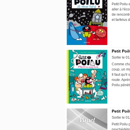
Petit Poilu 
aller à l'éc
de rencontr
et farfelus 
Petit Poil
Sortie le 0
Comme chaqu
coup, un my
Il faut qu'
route. Aprè
Poilu pénètr
Petit Poil
Sortie le 0
Petit Poilu
psychédéliq