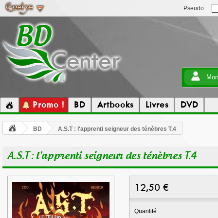
Pseudo :
Mon
Promo !
BD
Artbooks
Livres
DVD
BD
A.S.T : l'apprenti seigneur des ténèbres T.4
A.S.T : l'apprenti seigneur des ténèbres T.4
12,50
€
Quantité :