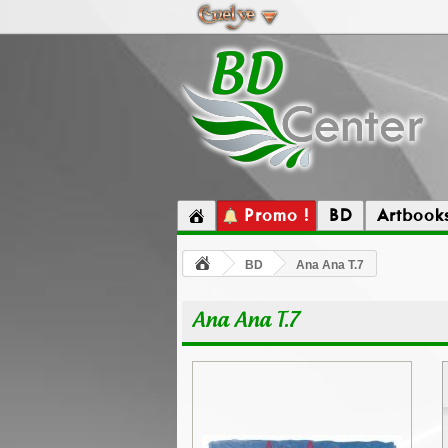
Promo !
BD
Artbook
BD
Ana Ana T.7
Ana Ana T.7