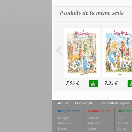
Produits de la même série
7,95 €
7,95 €
Accueil
|
Mon compte
|
Les mentions légales
Manga Center
Comics Center
BD Cente
Mangas
Comics
BD
Artbooks
Artbooks
Artbooks
Livres
Livres
Livres