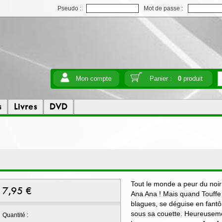
Pseudo :
Mot de passe :
Mon compte
Panier :
0
produit
s
Livres
DVD
Tout le monde a peur du noir !
7,95
€
Ana Ana ! Mais quand Touffe d
blagues, se déguise en fantôm
sous sa couette. Heureuseme
Quantité :