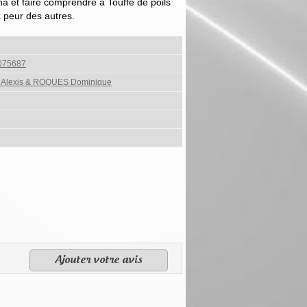
na et faire comprendre à Touffe de poils
a peur des autres.
075687
Alexis & ROQUES Dominique
Ajouter votre avis