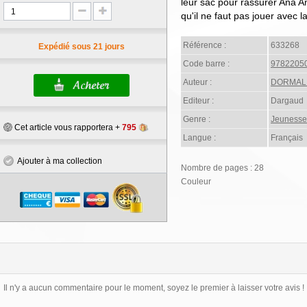
leur sac pour rassurer Ana A
qu'il ne faut pas jouer avec l
Référence :
633268
Expédié sous 21 jours
Code barre :
9782205
Auteur :
DORMAL 
Editeur :
Dargaud
Genre :
Jeunesse
Cet article vous rapportera +
795
Langue :
Français
Ajouter à ma collection
Nombre de pages : 28
Couleur
Il n'y a aucun commentaire pour le moment, soyez le premier à laisser votre avis !