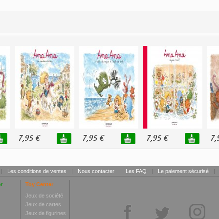
7,95 €
7,95 €
7,95 €
7,
|
Les conditions de ventes
|
Nous contacter
|
Les FAQ
|
Le paiement sécurisé
|
r
Toy Center
Jeux de société
Jeux de cartes
Jeux de figurines