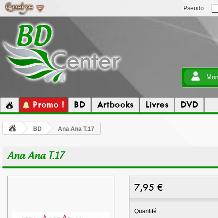
Pseudo :
Mon
Promo !
BD
Artbooks
Livres
DVD
BD
Ana Ana T.17
Ana Ana T.17
7,95
€
Quantité :