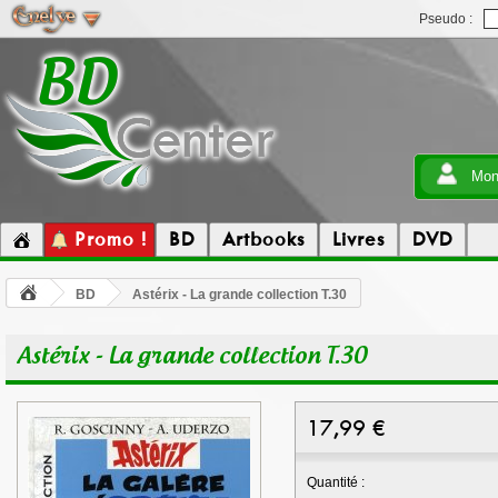
Pseudo :
Mon
Promo !
BD
Artbooks
Livres
DVD
BD
Astérix - La grande collection T.30
Astérix - La grande collection T.30
17,99
€
Quantité :