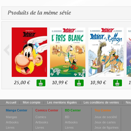
Produits de la même série
25,00 €
10,99 €
10,90 €
1
Accueil
|
Mon compte
|
Les mentions légales
|
Les conditions de ventes
|
Nou
Manga Center
Comics Center
BD Center
Toy Center
Mangas
Comics
BD
Jeux de société
Artbooks
Artbooks
Artbooks
Jeux de cartes
Livres
Livres
Livres
Jeux de figurines