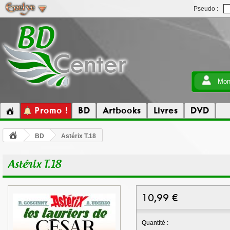
Pseudo :
Mon
Promo !
BD
Artbooks
Livres
DVD
BD
Astérix T.18
Astérix T.18
10,99
€
Quantité :