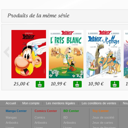
Produits de la même série
25,00 €
10,99 €
10,90 €
1
Accueil
|
Mon compte
|
Les mentions légales
|
Les conditions de ventes
|
Nou
Manga Center
Comics Center
BD Center
Toy Center
Mangas
Comics
BD
Jeux de société
Artbooks
Artbooks
Artbooks
Jeux de cartes
Livres
Livres
Livres
Jeux de figurines