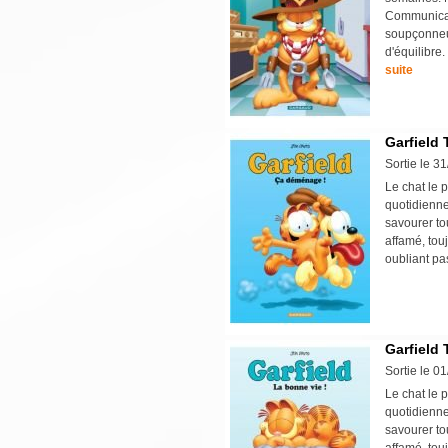
Communicati
soupçonneux
d'équilibre.
suite
Garfield 
Sortie le 3
Le chat le p
quotidienne
savourer tou
affamé, tou
oubliant pa
Garfield 
Sortie le 0
Le chat le p
quotidienne
savourer tou