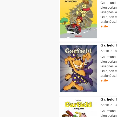
Gourmand, p
bien portan
lasagnes, o
Odie, son m
araignées, l
suite
Garfield 
Sortie le 1
Gourmand, p
bien portan
lasagnes, o
Odie, son m
araignées, l
suite
Garfield 
Sortie le 1
Gourmand, p
bien portan