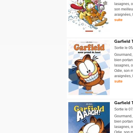
lasagnes, o
son meilleu
araignées, l
suite
Garfield 
Sortie le 0
Gourmand, p
bien portan
lasagnes, o
Odie, son m
araignées, l
suite
Garfield 
Sortie le 0
Gourmand, p
bien portan
lasagnes, o
Odie, son m