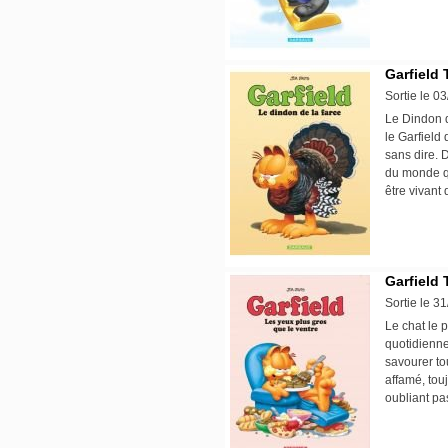
Garfield 
Sortie le 0
Le Dindon d
le Garfield 
sans dire. 
du monde qu
être vivant 
Garfield 
Sortie le 3
Le chat le p
quotidienne
savourer tou
affamé, tou
oubliant pa