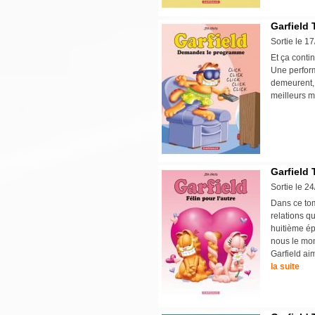
Garfield 
Sortie le 1
Et ça contin
Une perform
demeurent, p
meilleurs 
Garfield 
Sortie le 2
Dans ce tome
relations q
huitième ép
nous le mon
Garfield ai
la suite