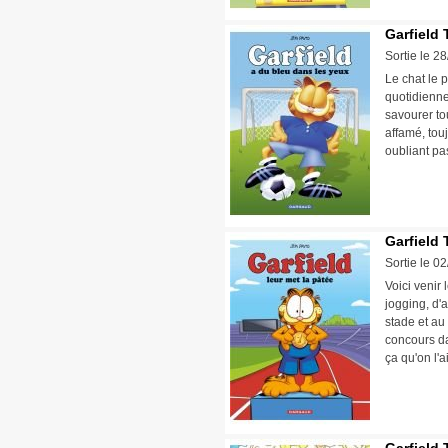
Garfield 
Sortie le 2
Le chat le p
quotidienne
savourer tou
affamé, tou
oubliant pa
Garfield 
Sortie le 0
Voici venir 
jogging, d'a
stade et au 
concours da
ça qu'on l