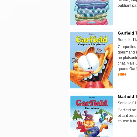
affamé, tou
oubliant pa
Garfield 
Sortie le 1
Croquettes 
gourmand et 
ne plaisant
chat. Mais 
quand Garfi
suite
Garfield 
Sortie le 0
Garfield ne
et tant pis 
course à la