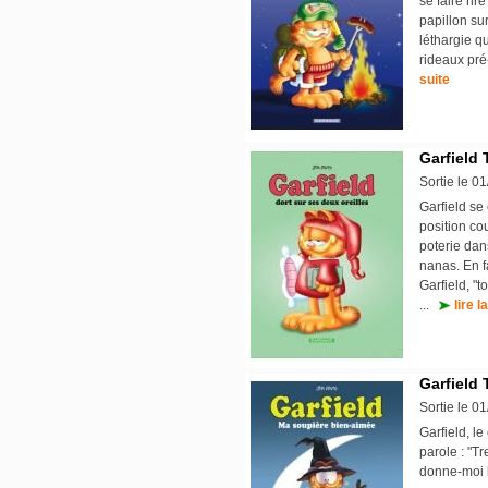
se faire rir
papillon su
léthargie q
rideaux pré
suite
Garfield 
Sortie le 0
Garfield se
position co
poterie dan
nanas. En f
Garfield, "
...
lire l
Garfield 
Sortie le 0
Garfield, le
parole : "T
donne-moi 