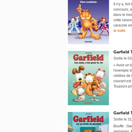
Il n'y a, fo
concours, au
dans le mon
cette raiso
caracole en
la suite
Garfield 
Sortie le 0
« Avoir un b
l'exemple d
célèbre de 
courant est 
Toujours pr
Garfield 
Sortie le 3
Bouffe : Gar
semaines. M