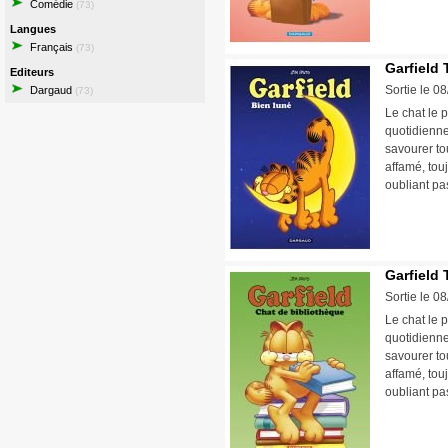
Comédie
(73)
Langues
Français
(73)
Garfield 
Editeurs
Sortie le 0
Dargaud
(73)
Le chat le p
quotidienne
savourer tou
affamé, tou
oubliant pa
Garfield 
Sortie le 0
Le chat le p
quotidienne
savourer tou
affamé, tou
oubliant pa