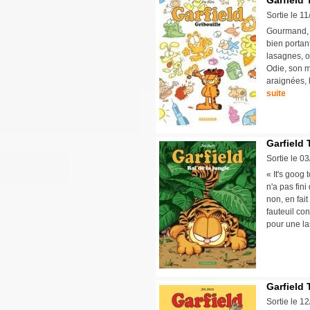
Garfield 
Sortie le 1
Gourmand, p
bien portan
lasagnes, o
Odie, son m
araignées, l
suite
Garfield 
Sortie le 0
« It's goog 
n'a pas fin
non, en fai
fauteuil co
pour une la
Garfield 
Sortie le 1