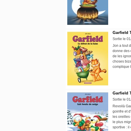
Garfield 
Sortie le 0
Jon a tout 
donne des o
de les igno
choses bizar
complique l
Garfield 
Sortie le 0
Revoilà Gar
goinfre et d
les oreilles
le plus mig
sportive : i