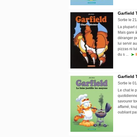
Garfield 
Sortie le 2
La plupart 
Mais gare à
déranger pe
lui servir 
pizzas ni lu
du s ...
l
Garfield 
Sortie le 0
Le chat le p
quotidienne
savourer tou
affamé, tou
oubliant pa