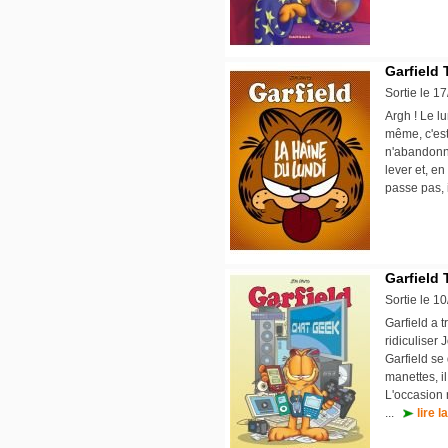
Garfield 
Sortie le 1
Argh ! Le l
même, c'est 
n'abandonne
lever et, en
passe pas, i
Garfield 
Sortie le 1
Garfield a 
ridiculiser 
Garfield se
manettes, i
L'occasion 
...
lire l