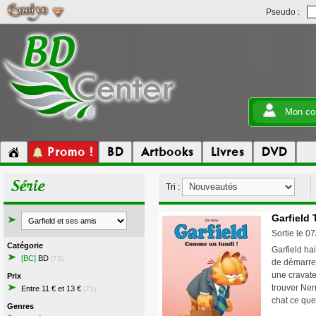
Pseudo :
Mon co
Promo !
BD
Artbooks
Livres
DVD
Série
Tri :
Garfield 
Sortie le 0
Catégorie
Garfield hai
[BC]
BD
(73)
de démarrer
une cravate
Prix
trouver Nerm
Entre 11 € et 13 €
(73)
chat ce que
Genres