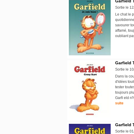
Garfield 
Sortie le 1
Le chat le p
quotidienne
savourer tou
affamé, tou
oubliant pa
Garfield 
Sortie le 1
Dans la cou
d'idées tou
tester tout
toujours pl
Garfi eld n
suite
Garfield 
Sortie le 0