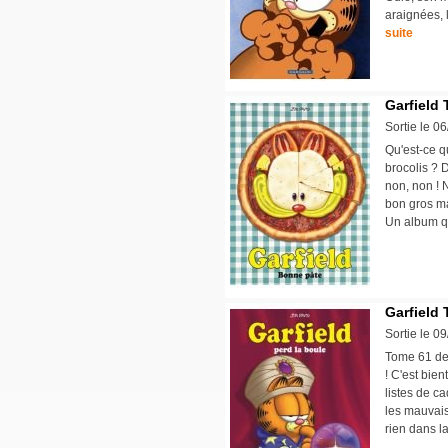
araignées, l
suite
Garfield 
Sortie le 0
Qu'est-ce q
brocolis ? 
non, non ! N
bon gros ma
Un album q
Garfield 
Sortie le 0
Tome 61 des
! C'est bien
listes de c
les mauvais 
rien dans l