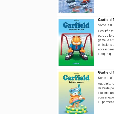
Garfield 
Sortie le 0
Il est très 
parc de lois
gamelle et 
émissions su
accessoirem
ludique q .
Garfield 
Sortie le 0
Autrefois, 
de l'aide po
il lui met u
conservatio
lui permet d