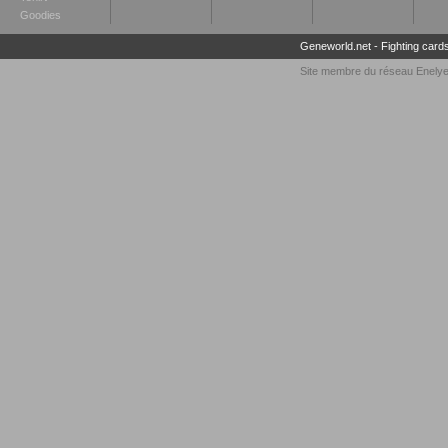
Goodies
Geneworld.net
-
Fighting card
Site membre du réseau
Enely