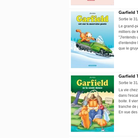
Garfield 
Sortie le 3
Le grand-pèr
milliers de 
"J'entends u
d'entendre l
que le gruy
Garfield 
Sortie le 3
La vie chez 
dans l'escal
boite. Il vi
tranche de p
En vue des 