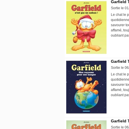
Garfield 
Sortie le 0
Le chat le p
quotidienne
savourer tou
affamé, tou
oubliant pa
Garfield 
Sortie le 0
Le chat le p
quotidienne
savourer tou
affamé, tou
oubliant pa
Garfield 
Sortie le 0