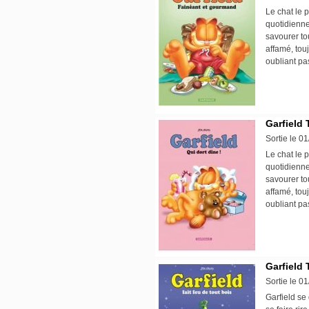
Le chat le p
quotidienne
savourer tou
affamé, tou
oubliant pa
Garfield 
Sortie le 0
Le chat le p
quotidienne
savourer tou
affamé, tou
oubliant pa
Garfield 
Sortie le 0
Garfield se