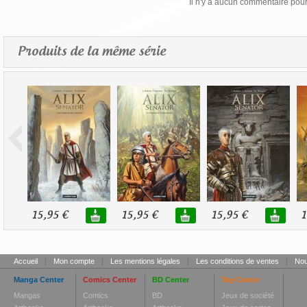
Il n'y a aucun commentaire pour 
Produits de la même série
15,95 €
15,95 €
15,95 €
1
Accueil
|
Mon compte
|
Les mentions légales
|
Les conditions de ventes
|
Nou
Manga Center
Comics Center
BD Center
Toy Center
Mangas
Comics
BD
Jeux de société