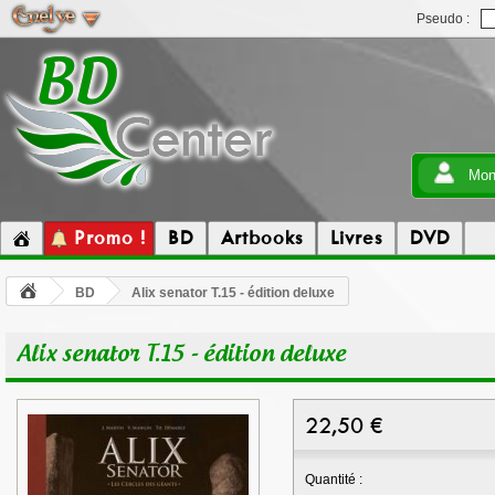
Pseudo :
Mon
Promo !
BD
Artbooks
Livres
DVD
BD
Alix senator T.15 - édition deluxe
Alix senator T.15 - édition deluxe
22,50
€
Quantité :