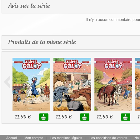
Avis sur la série
Il n'y a aucun commentaire pour 
Produits de la même série
11,90 €
11,90 €
11,90 €
1
Accueil
|
Mon compte
|
Les mentions légales
|
Les conditions de ventes
|
Nou