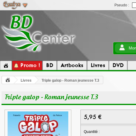
Pseudo :
Mon
Promo !
BD
Artbooks
Livres
DVD
Livres
Triple galop - Roman jeunesse T.3
Triple galop - Roman jeunesse T.3
5,95
€
Quantité :