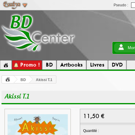
Pseudo :
Mon
Promo !
BD
Artbooks
Livres
DVD
BD
Akissi T.1
Akissi T.1
11,50
€
Quantité :