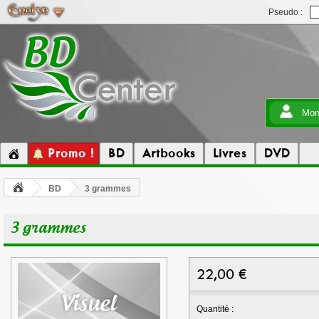
Pseudo :
Mon
Promo !
BD
Artbooks
Livres
DVD
BD
3 grammes
3 grammes
22,00
€
Quantité :