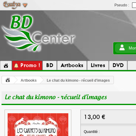
Pseudo :
Mon
Promo !
BD
Artbooks
Livres
DVD
Artbooks
Le chat du kimono - récueil d'images
Le chat du kimono - récueil d'images
13,00
€
Quantité :