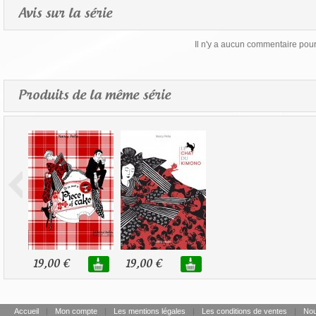
Avis sur la série
Il n'y a aucun commentaire pour 
Produits de la même série
19,00 €
19,00 €
Accueil
|
Mon compte
|
Les mentions légales
|
Les conditions de ventes
|
Nou