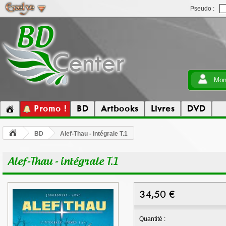
Pseudo :
Mon
Promo !
BD
Artbooks
Livres
DVD
BD
Alef-Thau - intégrale T.1
Alef-Thau - intégrale T.1
34,50
€
Quantité :