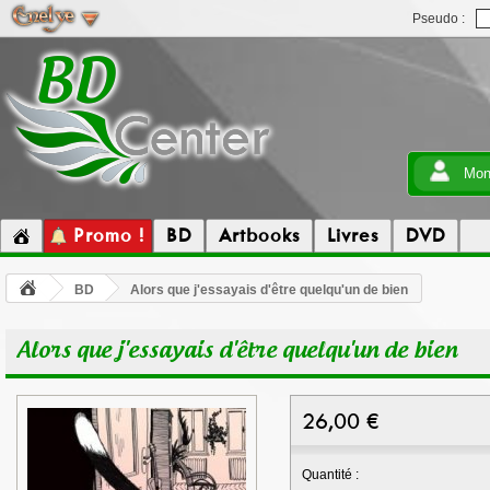
Pseudo :
Mon
Promo !
BD
Artbooks
Livres
DVD
BD
Alors que j'essayais d'être quelqu'un de bien
Alors que j'essayais d'être quelqu'un de bien
26,00
€
Quantité :