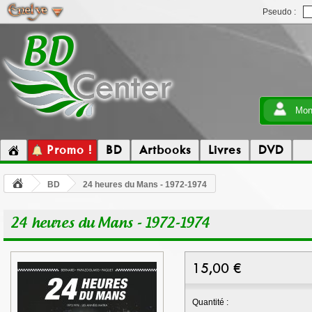
Pseudo :
Mon
Promo !
BD
Artbooks
Livres
DVD
BD
24 heures du Mans - 1972-1974
24 heures du Mans - 1972-1974
15,00
€
Quantité :