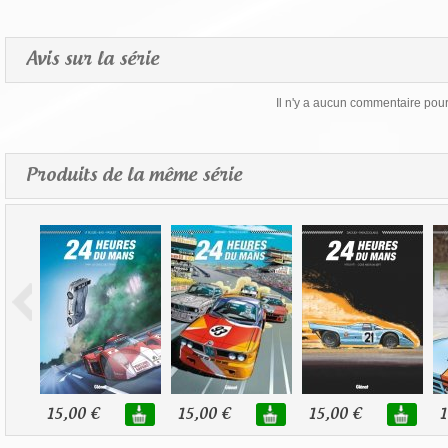
Avis sur la série
Il n'y a aucun commentaire pour 
Produits de la même série
15,00 €
15,00 €
15,00 €
1