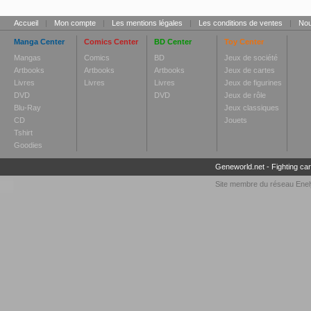
Accueil
|
Mon compte
|
Les mentions légales
|
Les conditions de ventes
|
Nou
Manga Center
Comics Center
BD Center
Toy Center
Mangas
Comics
BD
Jeux de société
Artbooks
Artbooks
Artbooks
Jeux de cartes
Livres
Livres
Livres
Jeux de figurines
DVD
DVD
Jeux de rôle
Blu-Ray
Jeux classiques
CD
Jouets
Tshirt
Goodies
Geneworld.net
-
Fighting ca
Site membre du réseau
Enel