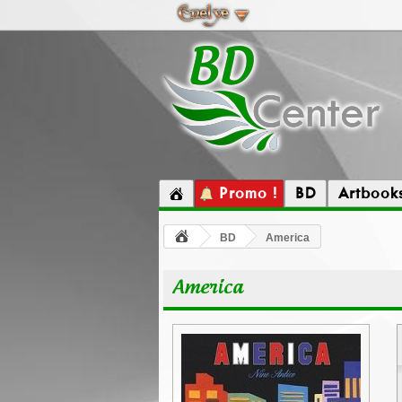
Promo !
BD
Artbook
BD
America
America