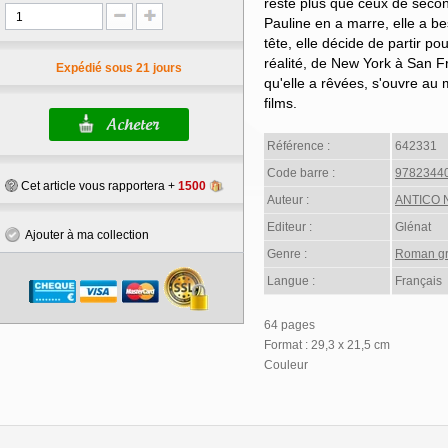
reste plus que ceux de seco
Pauline en a marre, elle a b
tête, elle décide de partir po
réalité, de New York à San Fr
Expédié sous 21 jours
qu'elle a rêvées, s'ouvre au 
films.
Référence :
642331
Code barre :
9782344
Cet article vous rapportera +
1500
Auteur :
ANTICO 
Editeur :
Glénat
Ajouter à ma collection
Genre :
Roman gr
Langue :
Français
64 pages
Format : 29,3 x 21,5 cm
Couleur