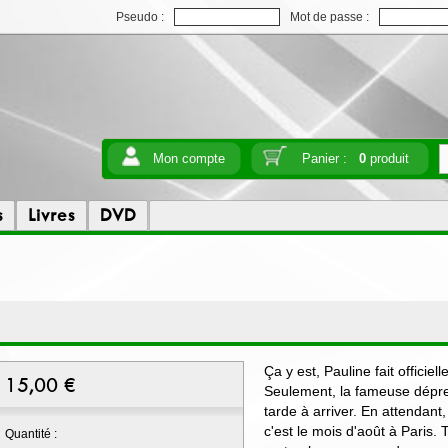
Pseudo :
Mot de passe :
Mon compte
Panier :
0
produit
s
Livres
DVD
Ça y est, Pauline fait officie
15,00
€
Seulement, la fameuse dépres
tarde à arriver. En attendant
c'est le mois d'août à Paris. 
Quantité :