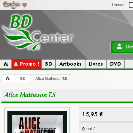
Pseudo :
Mon
Promo !
BD
Artbooks
Livres
DVD
BD
Alice Matheson T.5
Alice Matheson T.5
15,95
€
Quantité :