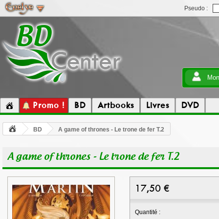
Pseudo :
Mon
Promo !
BD
Artbooks
Livres
DVD
BD
A game of thrones - Le trone de fer T.2
A game of thrones - Le trone de fer T.2
17,50
€
Quantité :