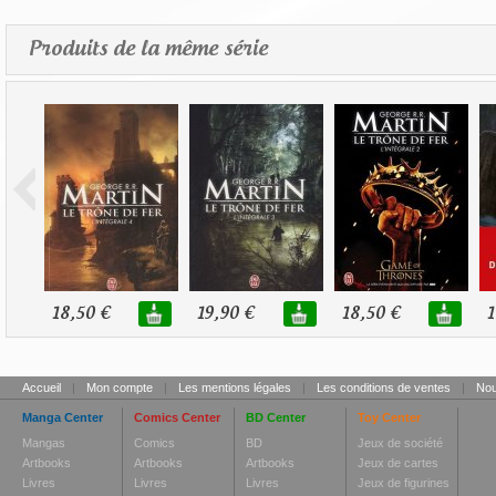
Produits de la même série
18,50 €
19,90 €
18,50 €
1
Accueil
|
Mon compte
|
Les mentions légales
|
Les conditions de ventes
|
Nou
Manga Center
Comics Center
BD Center
Toy Center
Mangas
Comics
BD
Jeux de société
Artbooks
Artbooks
Artbooks
Jeux de cartes
Livres
Livres
Livres
Jeux de figurines