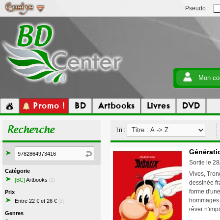
Pseudo :
Mon co
Promo !
BD
Artbooks
Livres
DVD
Recherche
Tri :
Générati
Sortie le 2
Catégorie
Vives, Tron
[BC]
Artbooks
(1)
dessinée fr
forme d'une
Prix
hommages a
Entre 22 € et 26 €
(1)
rêver n'imp
Genres