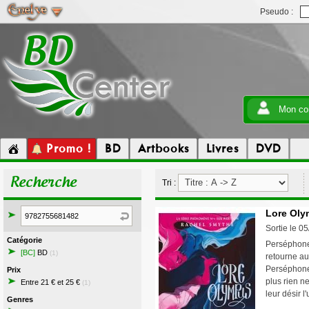
Pseudo :
Mon co
Promo !
BD
Artbooks
Livres
DVD
Recherche
Tri :
Lore Oly
Sortie le 0
Catégorie
Perséphone 
[BC]
BD
(1)
retourne au
Perséphone 
Prix
plus rien ne
Entre 21 € et 25 €
(1)
leur désir l
Genres