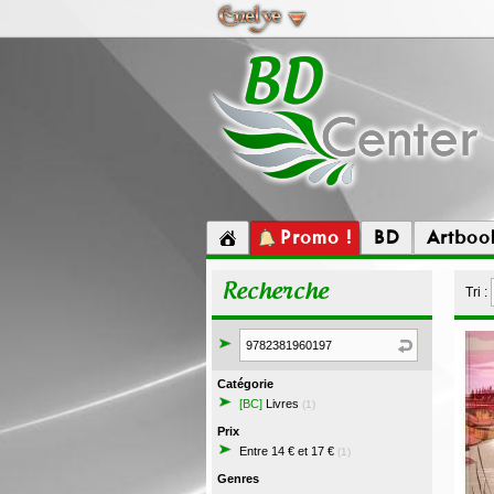
Promo !
BD
Artboo
Recherche
Tri :
Catégorie
[BC]
Livres
(1)
Prix
Entre 14 € et 17 €
(1)
Genres