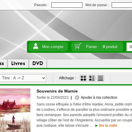
Pseudo :
Mot de passe :
Mon compte
Panier :
0
produit
ks
Livres
DVD
Affichage :
Souvenirs de Marnie
Sortie le 22/04/2021
|
Ajouter à ma collection
Sans cesse effrayée à l'idée d'être rejetée, Anna, petite orphe
de Londres, s'efforce de paraître la plus ordinaire possible 
faire remarquer. Ses parents adoptifs l'envoient profiter du c
village côtier de l'est de l'Angleterre. Accueillie par un coup
que rustique, elle laisse s'écoule ...
lire la suite