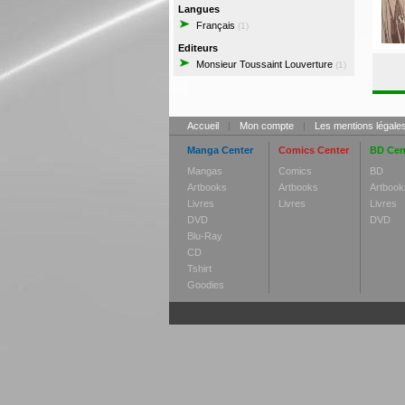
Langues
Français
(1)
Editeurs
Monsieur Toussaint Louverture
(1)
Accueil
|
Mon compte
|
Les mentions légale
Manga Center
Comics Center
BD Cen
Mangas
Comics
BD
Artbooks
Artbooks
Artbook
Livres
Livres
Livres
DVD
DVD
Blu-Ray
CD
Tshirt
Goodies