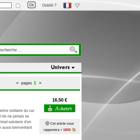
Oublié ?
Univers
1
pages
16,50 €
line solitaire du cur
et de ne jamais se
limat salutaire d'un
Cet article vous
le aussi bienveillant
rapportera +
1650