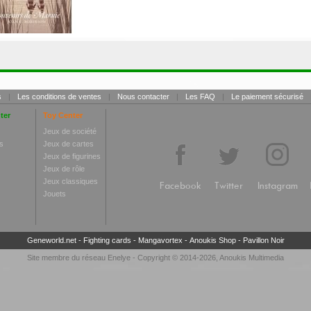
s
|
Les conditions de ventes
|
Nous contacter
|
Les FAQ
|
Le paiement sécurisé
ter
Toy Center
Jeux de société
s
Jeux de cartes
Jeux de figurines
Jeux de rôle
Jeux classiques
Facebook
Twitter
Instagram
Jouets
Geneworld.net
-
Fighting cards
-
Mangavortex
-
Anoukis Shop
-
Pavillon Noir
Site membre du réseau
Enelye
- Copyright © 2014-2026,
Anoukis Multimedia