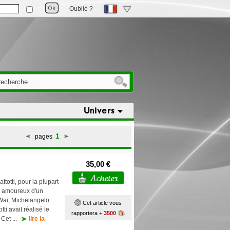
Oublié ?
Univers
1
pages
35,00 €
totti, pour la plupart
s amoureux d'un
 Wai, Michelangelo
Cet article vous
ti avait réalisé le
rapportera +
3500
. Cet ...
lire la