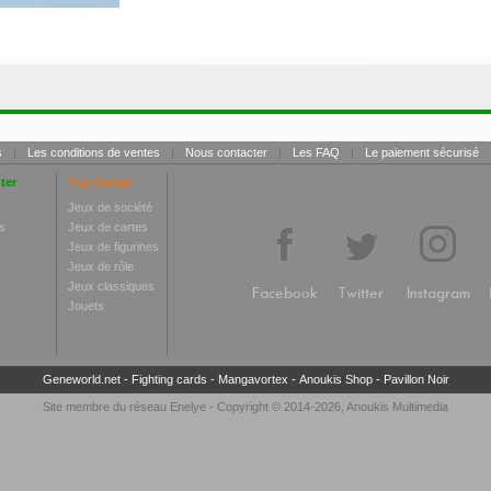
s
|
Les conditions de ventes
|
Nous contacter
|
Les FAQ
|
Le paiement sécurisé
ter
Toy Center
Jeux de société
s
Jeux de cartes
Jeux de figurines
Jeux de rôle
Jeux classiques
Facebook
Twitter
Instagram
Jouets
Geneworld.net
-
Fighting cards
-
Mangavortex
-
Anoukis Shop
-
Pavillon Noir
Site membre du réseau
Enelye
- Copyright © 2014-2026,
Anoukis Multimedia