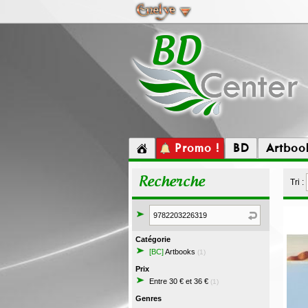
Promo !
BD
Artboo
Recherche
Tri :
Catégorie
[BC]
Artbooks
(1)
Prix
Entre 30 € et 36 €
(1)
Genres