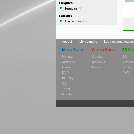
Langues
Français
(1)
Editeurs
Casterman
(1)
Accueil
|
Mon compte
|
Les mentions légale
Manga Center
Comics Center
BD Cen
Mangas
Comics
BD
Artbooks
Artbooks
Artbook
Livres
Livres
Livres
DVD
DVD
Blu-Ray
CD
Tshirt
Goodies