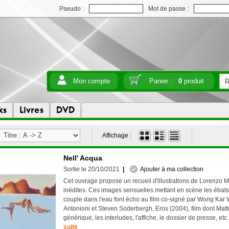
Pseudo :
Mot de passe :
Mon compte
Panier :
0
produit
ks
Livres
DVD
Affichage :
Nell' Acqua
Sortie le 20/10/2021
|
Ajouter à ma collection
Cet ouvrage propose un recueil d'illustrations de Lorenzo Mat
inédites. Ces images sensuelles mettant en scène les ébat
couple dans l'eau font écho au film co-signé par Wong Kar
Antonioni et Steven Soderbergh, Eros (2004), film dont Mattot
générique, les interludes, l'affiche, le dossier de presse, etc
suite