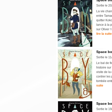
Space bo
Sortie le 2
La vie chan
entre Tamar
quitter Kok
lance à la 
sur Oliver !
lire la suite
Space bo
Sortie le 1
Le bal de fi
histoire sur
visite de l
contrer les
tombée entr
suite
Space bo
Sortie le 1