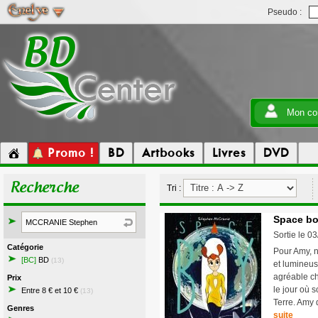
Pseudo :
Mon co
Promo !
BD
Artbooks
Livres
DVD
Recherche
Tri :
Space bo
Sortie le 0
Catégorie
Pour Amy, n
[BC]
BD
(13)
et lumineus
agréable ch
Prix
le jour où 
Entre 8 € et 10 €
(13)
Terre. Amy 
Genres
suite