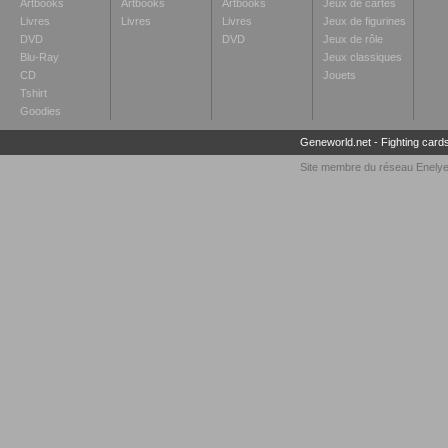
Artbooks
Artbooks
Artbooks
Jeux de cartes
Livres
Livres
Livres
Jeux de figurines
DVD
DVD
Jeux de rôle
Blu-Ray
Jeux classiques
CD
Jouets
Tshirt
Goodies
Geneworld.net
-
Fighting card
Site membre du réseau
Enely