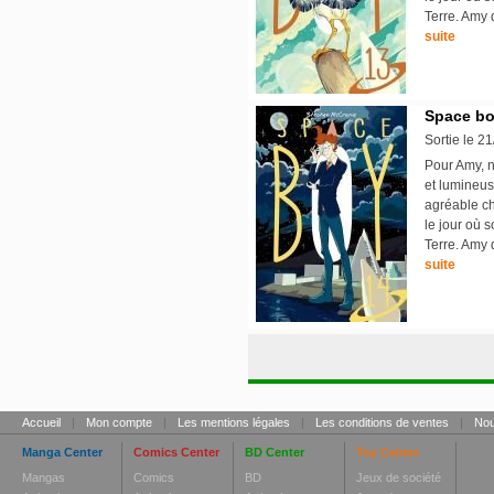
Terre. Amy 
suite
Space bo
Sortie le 2
Pour Amy, n
et lumineus
agréable ch
le jour où 
Terre. Amy 
suite
Accueil
|
Mon compte
|
Les mentions légales
|
Les conditions de ventes
|
Nou
Manga Center
Comics Center
BD Center
Toy Center
Mangas
Comics
BD
Jeux de société