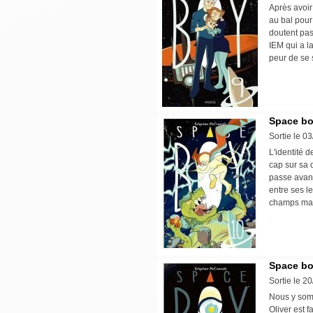
Après avoir
au bal pour
doutent pa
IEM qui a la
peur de se 
Space bo
Sortie le 0
L'identité 
cap sur sa d
passe avant 
entre ses l
champs mag
Space bo
Sortie le 2
Nous y somm
Oliver est f