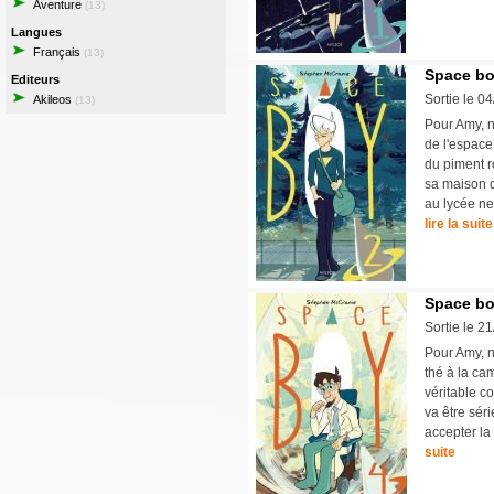
Aventure
(13)
Langues
Français
(13)
Space bo
Editeurs
Sortie le 0
Akileos
(13)
Pour Amy, 
de l'espace,
du piment r
sa maison d
au lycée ne
lire la suite
Space bo
Sortie le 2
Pour Amy, n
thé à la cam
véritable c
va être sér
accepter la 
suite