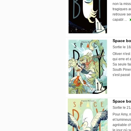
non la mis
tragiques a
retrouve se
capabl ...
Space bo
Sortie le 1
Oliver n'est
qui erre et 
Sa seule fa
South Pines
s'est pass
Space bo
Sortie le 2
Pour Amy, n
et lumineus
agréable ch
le jour où 