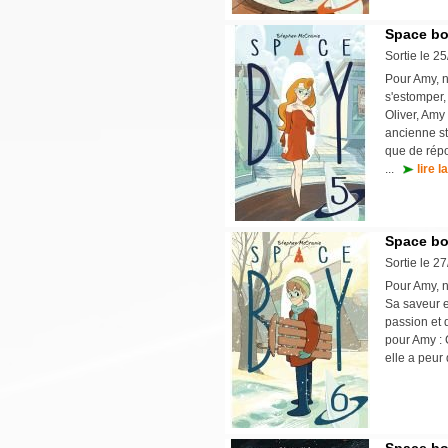
Space bo
Sortie le 2
Pour Amy, 
s'estomper,
Oliver, Amy
ancienne st
que de rép
...
lire l
Space bo
Sortie le 2
Pour Amy, no
Sa saveur e
passion et 
pour Amy : 
elle a peur 