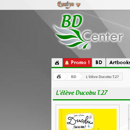
Promo !
BD
Artbook
BD
L'élève Ducobu T.27
L'élève Ducobu T.27