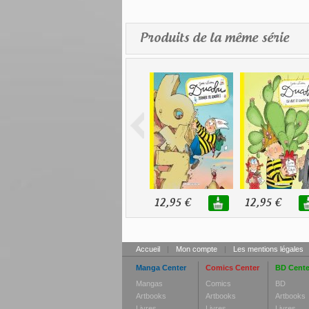
Produits de la même série
12,95 €
12,95 €
Accueil
|
Mon compte
|
Les mentions légales
Manga Center
Comics Center
BD Cente
Mangas
Comics
BD
Artbooks
Artbooks
Artbooks
Livres
Livres
Livres