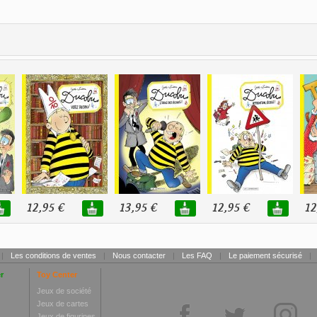
12,95 €
13,95 €
12,95 €
12
|
Les conditions de ventes
|
Nous contacter
|
Les FAQ
|
Le paiement sécurisé
|
r
Toy Center
Jeux de société
Jeux de cartes
Jeux de figurines