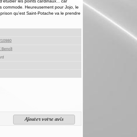
'étudier les points cardinaux... car
as commode. Heureusement pour Jojo, le
 prison qu'est Saint-Potache va le prendre
210980
 Benoît
rd
Ajouter votre avis