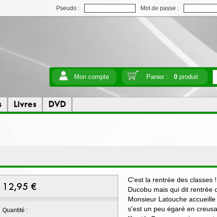
Pseudo :
Mot de passe :
Mon compte
Panier :
0
produit
s
Livres
DVD
C'est la rentrée des classes !
12,95
€
Ducobu mais qui dit rentrée d
Monsieur Latouche accueille 
s'est un peu égaré en creusan
Quantité :