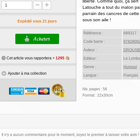
liberté. Comme quoi, ça sert d
Latouche a tout du maton p
parrain des cancres de cette
sous son aile !
Expédié sous 21 jours
Référence :
689317
Code barre :
9782808
Auteur :
DROUSIE
Cet article vous rapportera +
1295
Editeur :
Le Lomba
Genre :
Humour
Ajouter à ma collection
Langue :
Français
Nb. pages : 56
Format : 22x30cm
Il n'y a aucun commentaire pour le moment, soyez le premier à laisser votre avis !