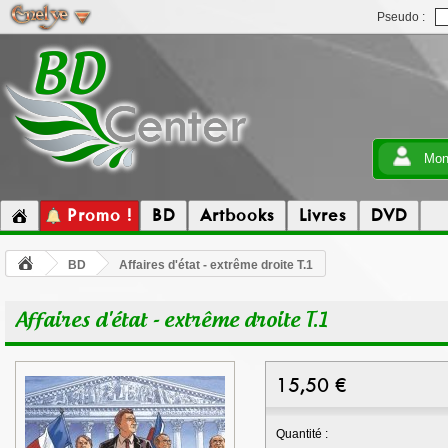
Pseudo :
Mon
Promo !
BD
Artbooks
Livres
DVD
BD
Affaires d'état - extrême droite T.1
Affaires d'état - extrême droite T.1
15,50
€
Quantité :