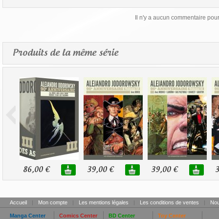
Il n'y a aucun commentaire pour 
Produits de la même série
86,00 €
39,00 €
39,00 €
3
Accueil
|
Mon compte
|
Les mentions légales
|
Les conditions de ventes
|
Nou
Manga Center
Comics Center
BD Center
Toy Center