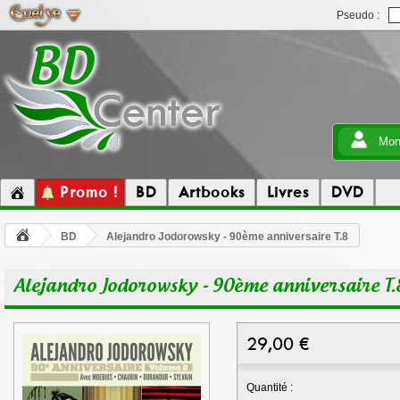
Pseudo :
Mon
Promo !
BD
Artbooks
Livres
DVD
BD
Alejandro Jodorowsky - 90ème anniversaire T.8
Alejandro Jodorowsky - 90ème anniversaire T.
29,00
€
Quantité :