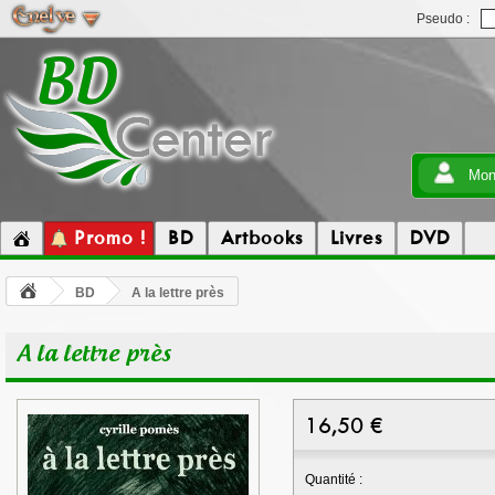
Pseudo :
Mon
Promo !
BD
Artbooks
Livres
DVD
BD
A la lettre près
A la lettre près
16,50
€
Quantité :