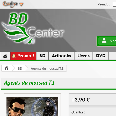
Pseudo :
Mon
Promo !
BD
Artbooks
Livres
DVD
BD
Agents du mossad T.1
Agents du mossad T.1
13,90
€
Quantité :