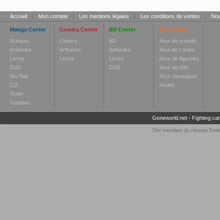
Accueil
|
Mon compte
|
Les mentions légales
|
Les conditions de ventes
|
Nou
Manga Center
Comics Center
BD Center
Toy Center
Mangas
Comics
BD
Jeux de société
Artbooks
Artbooks
Artbooks
Jeux de cartes
Livres
Livres
Livres
Jeux de figurines
DVD
DVD
Jeux de rôle
Blu-Ray
Jeux classiques
CD
Jouets
Tshirt
Goodies
Geneworld.net
-
Fighting ca
Site membre du réseau
Enel