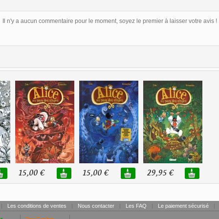
Il n'y a aucun commentaire pour le moment, soyez le premier à laisser votre avis !
15,00 €
15,00 €
29,95 €
|
Les conditions de ventes
|
Nous contacter
|
Les FAQ
|
Le paiement sécurisé
|