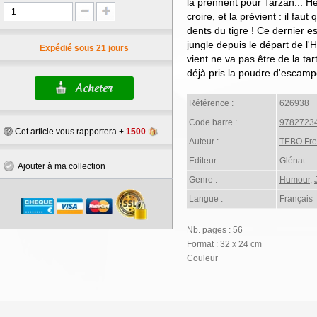
la prennent pour Tarzan... He
croire, et la prévient : il faut
dents du tigre ! Ce dernier es
jungle depuis le départ de l
Expédié sous 21 jours
vient ne va pas être de la ta
déjà pris la poudre d'escampe
Référence :
626938
Code barre :
9782723
Cet article vous rapportera +
1500
Auteur :
TEBO Fr
Editeur :
Glénat
Ajouter à ma collection
Genre :
Humour
,
Langue :
Français
Nb. pages : 56
Format : 32 x 24 cm
Couleur