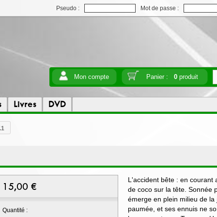
Pseudo :
Mot de passe :
Mon compte
Panier :
0
produit
s
Livres
DVD
.1
L'accident bête : en courant 
15,00
€
de coco sur la tête. Sonnée p
émerge en plein milieu de la
paumée, et ses ennuis ne sont
Quantité :