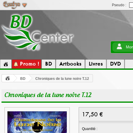
Pseudo :
Mon
Promo !
BD
Artbooks
Livres
DVD
BD
Chroniques de la lune noire T.12
Chroniques de la lune noire T.12
17,50
€
Quantité :