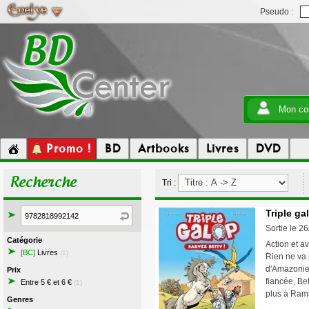
Pseudo :
Mon co
Promo !
BD
Artbooks
Livres
DVD
Recherche
Tri :
Triple ga
Sortie le 2
Catégorie
Action et a
[BC]
Livres
(1)
Rien ne va 
d'Amazonie 
Prix
fiancée, Bet
Entre 5 € et 6 €
(1)
plus à Rams
Genres